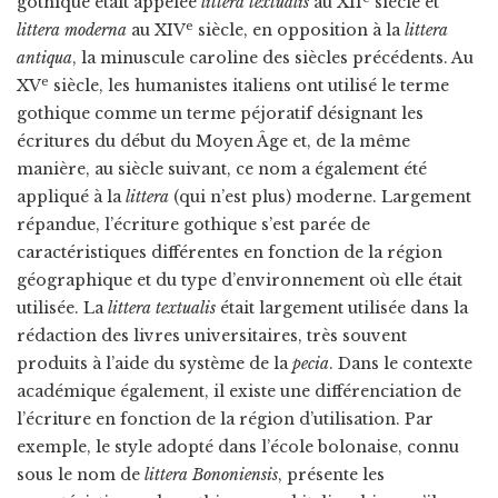
gothique était appelée
littera textualis
au XII
siècle et
e
littera moderna
au XIV
siècle, en opposition à la
littera
antiqua
, la minuscule caroline des siècles précédents. Au
e
XV
siècle, les humanistes italiens ont utilisé le terme
gothique comme un terme péjoratif désignant les
écritures du début du Moyen Âge et, de la même
manière, au siècle suivant, ce nom a également été
appliqué à la
littera
(qui n’est plus) moderne. Largement
répandue, l’écriture gothique s’est parée de
caractéristiques différentes en fonction de la région
géographique et du type d’environnement où elle était
utilisée. La
littera textualis
était largement utilisée dans la
rédaction des livres universitaires, très souvent
produits à l’aide du système de la
pecia
. Dans le contexte
académique également, il existe une différenciation de
l’écriture en fonction de la région d’utilisation. Par
exemple, le style adopté dans l’école bolonaise, connu
sous le nom de
littera Bononiensis
, présente les