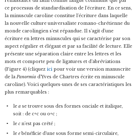
renaissance du latin comme langue commune que par
ce processus de standardisation de l’écriture. En ce sens,
la minuscule caroline constitue l’écriture dans laquelle
la nouvelle culture universaliste romano-chrétienne du
monde carolingien s’est répandue. Il s’agit d’une
écriture en lettres minuscules qui se caractérise par son
aspect régulier et élégant et par sa facilité de lecture. Elle
présente une séparation claire entre les lettres et les
mots et comporte peu de ligatures et d’abréviations
(Figure 4) (cliquez
ici
pour voir une version manuscrite
de la
Panormia
d’Yves de Chartres écrite en minuscule
caroline). Voici quelques-unes de ses caractéristiques les
plus remarquables :
le
a
se trouve sous des formes onciale et italique,
soit : de c+c ou o+c ;
le
c
n’est pas crêté ;
le
e
bénéficie d’une sous forme semi-circulaire,