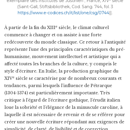
exemplaire des
Institutes
de Justinien ; France, XIV
siècle
(Saint-Gall, Stiftsbibliothek, Cod. Sang. 744, fol. 3
https://www.e-codices.ch/it/list/one/csg/0744
)].
e
À partir de la fin du XIII
siècle, le climat culturel
commence à changer et on assiste à une forte
redécouverte du monde classique. Ce retour à l’antiquité
représente l’une des principales caractéristiques du pré-
humanisme, mouvement intellectuel et artistique qui a
affecté toutes les branches de la culture, y compris le
style d’écriture. En Italie, la production graphique du
e
XIV
siècle se caractérise par de nombreux courants et
tendances, parmi lesquels l’influence de Pétrarque
(1304-1374) est particulièrement importante. Très
critique à l’égard de l’écriture gothique, l’érudit italien
loue la sobriété et l’élégance de la minuscule caroline, à
laquelle il est nécessaire de revenir et de se référer pour
créer une nouvelle écriture répondant aux exigences de
simplicité, de clarté, de lisibilité et de correction