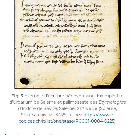
Fig. 3
Exemple d’écriture bénéventaine. Exemple tiré
d’Urbarium de Salerne et palimpseste des
Etymologiae
e
d’Isidore de Séville; Salerne, XII
siècle (Soleure,
Staatsarchiv, R 1.4.225, fol. 43r
https://www.e-
codices.ch/it/list/one/staso/R0001-0004-0225
).