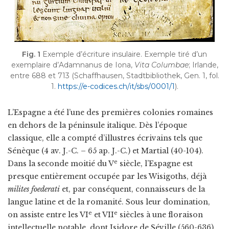
Fig. 1
Exemple d’écriture insulaire. Exemple tiré d’un
exemplaire d’Adamnanus de Iona,
Vita Columbae
; Irlande,
entre 688 et 713 (Schaffhausen, Stadtbibliothek, Gen. 1, fol.
1.
https://e-codices.ch/it/sbs/0001/1
).
L’Espagne a été l’une des premières colonies romaines
en dehors de la péninsule italique. Dès l’époque
classique, elle a compté d’illustres écrivains tels que
Sénèque (4 av. J.-C. – 65 ap. J.-C.) et Martial (40-104).
e
Dans la seconde moitié du V
siècle, l’Espagne est
presque entièrement occupée par les Wisigoths, déjà
milites foederati
et, par conséquent, connaisseurs de la
langue latine et de la romanité. Sous leur domination,
e
e
on assiste entre les VI
et VII
siècles à une floraison
intellectuelle notable, dont Isidore de Séville (560-636)