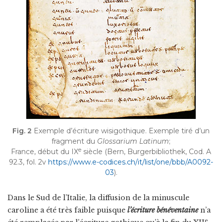
Fig. 2
Exemple d’écriture wisigothique. Exemple tiré d’un
fragment du
Glossarium Latinum
;
e
France, début du IX
siècle (Bern, Burgerbibliothek, Cod. A
92.3, fol. 2v
https://www.e-codices.ch/it/list/one/bbb/A0092-
03
).
Dans le Sud de l’Italie, la diffusion de la minuscule
caroline a été très faible puisque
l’écriture bénéventaine
n’a
e